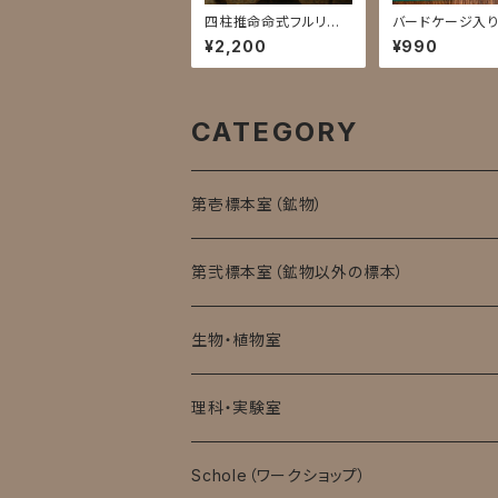
四柱推命命式フルリー
バードケージ入
ディング
¥2,200
¥990
CATEGORY
第壱標本室（鉱物）
第弐標本室（鉱物以外の標本）
生物・植物室
理科・実験室
モバイル顕微鏡
Schole（ワークショップ）