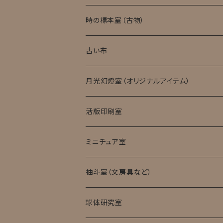
実験消耗品
時の標本室（古物）
キット・完成品
ローマングラス
古い布
月光幻燈室（オリジナルアイテム）
活版印刷室
ミニチュア室
ミニチュア試験管入標本
抽斗室（文房具など）
球体研究室