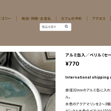
テゴリー
発送・同梱・お支払
カフェの予約
アクセス
アルミ缶入／ベリル（セー
¥770
International shipping 
直径32mmのアルミ缶に入
ル。
水色のアクアマリンを2～3
ピンクと水色のペアは￥1320