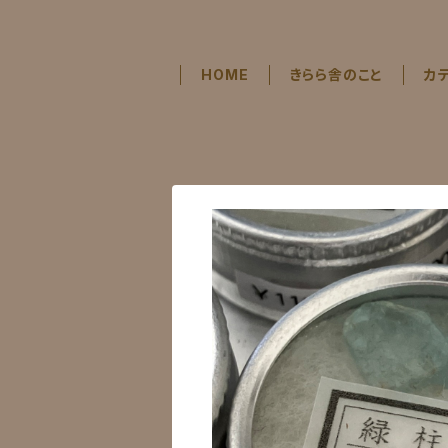
HOME
きらら舎のこと
カ