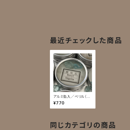
最近チェックした商品
アルミ缶入／ベリル（セ
ール）
¥770
同じカテゴリの商品