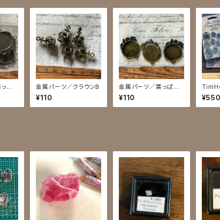
葉っぱ
金属パーツ／クラウンB
金属パーツ／葉っぱ時
Tim
計 丸カン付き
¥110
¥110
¥55