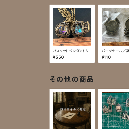
バスケットペンダントA
パーツセール／
丸枠
¥550
¥110
その他の商品