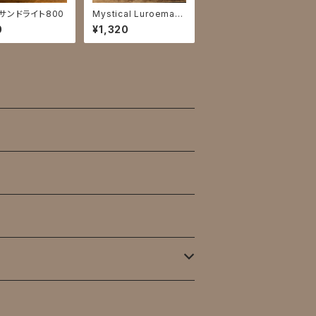
サンドライト800
Mystical Luroeman
Deck
0
¥1,320