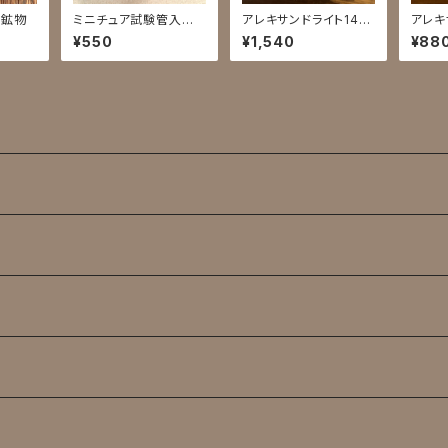
り鉱物
ミニチュア試験管入標
アレキサンドライト140
アレキ
本／菱マンガン鉱
0
¥550
¥1,540
¥88