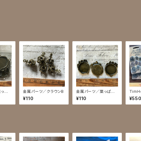
葉っぱ
金属パーツ／クラウンB
金属パーツ／葉っぱ時
Tim
計 丸カン付き
¥110
¥110
¥55