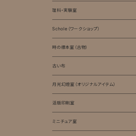
理科・実験室
モバイル顕微鏡
Schole（ワークショップ）
実験消耗品
時の標本室（古物）
キット・完成品
ローマングラス
古い布
月光幻燈室（オリジナルアイテム）
活版印刷室
ミニチュア室