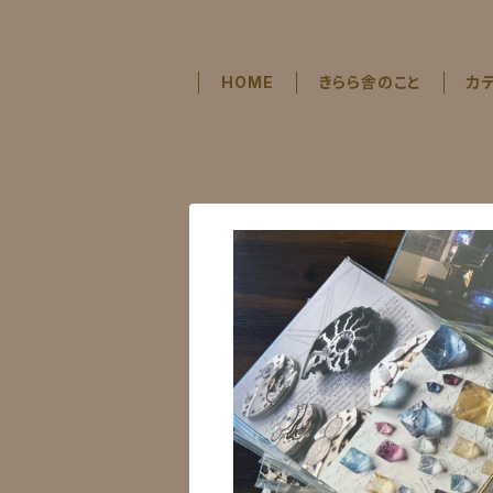
HOME
きらら舎のこと
カ