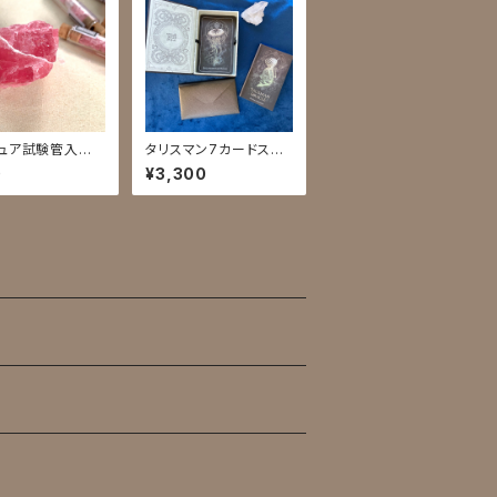
ュア試験管入標
タリスマン7カードスプ
マンガン鉱
レッド
0
¥3,300