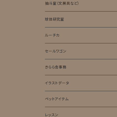
ミニチュア試験管入標本
抽斗室（文房具など）
球体研究室
ルーチカ
セールワゴン
きらら舎事務
イラストデータ
ペットアイテム
レッスン