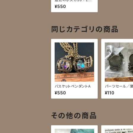
セット
¥550
同じカテゴリの商品
バスケットペンダントA
パーツセール／
丸枠
¥550
¥110
その他の商品