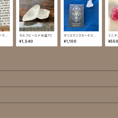
ドライ
セルフヒールド水晶7C
タリスマン3カードスプ
ミニチ
レッド
本／菱
¥1,540
¥1,100
¥55