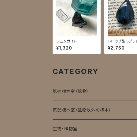
シュンガイト
ドロップ型ラブラ
ト
¥1,320
¥2,750
CATEGORY
第壱標本室（鉱物）
第弐標本室（鉱物以外の標本）
生物・植物室