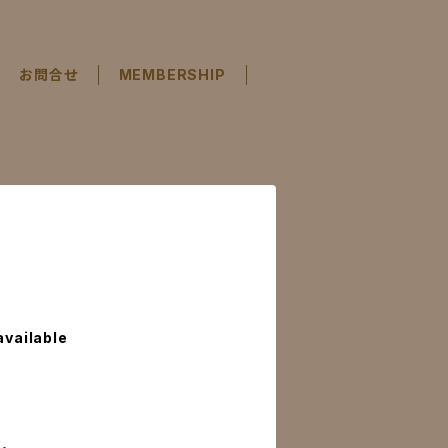
お問合せ
MEMBERSHIP
available
。