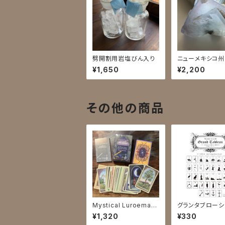
劈開割用岩塩びん入り
ニューメキシコ
石5B
¥1,650
¥2,200
その他の商品
Mystical Luroeman
グランタブローシ
Deck
枚セット/送料無
¥1,320
¥330