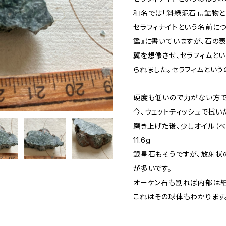
和名では「斜緑泥石」。鉱物
セラフィナイトという名前に
鑑』に書いていますが、石の
翼を想像させ、セラフィムと
られました。セラフィムとい
硬度も低いので力がない方で
今、ウェットティッシュで拭い
磨き上げた後、少しオイル（ベ
11.6g
銀星石もそうですが、放射状
が多いです。
オーケン石も割れば内部は細
これはその球体もわかります