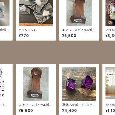
州産蛍
ハックマン石
エアリースパイラル観察
アダム
機
¥770
¥5,500
¥3,3
ート2
エアリースパイラル観察
夏休みサポート／ミョウ
zoo
料
機
バン
分
¥5,500
¥4,400
¥1,1