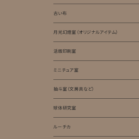
キット・完成品
ローマングラス
古い布
月光幻燈室（オリジナルアイテム）
活版印刷室
ミニチュア室
ミニチュア試験管入標本
抽斗室（文房具など）
球体研究室
ルーチカ