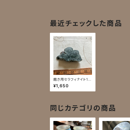
最近チェックした商品
磨き用セラフィナイト11
C
¥1,650
同じカテゴリの商品