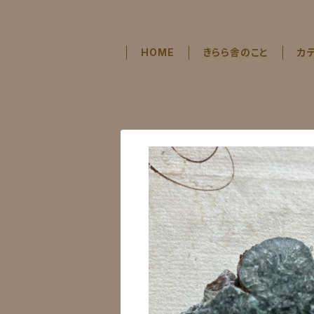
HOME
きらら舎のこと
カ