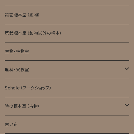
第壱標本室（鉱物）
第弐標本室（鉱物以外の標本）
生物・植物室
理科・実験室
モバイル顕微鏡
Schole（ワークショップ）
実験消耗品
時の標本室（古物）
キット・完成品
ローマングラス
古い布