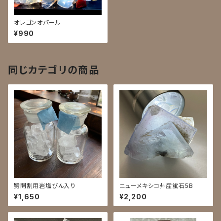
オレゴンオパール
¥990
同じカテゴリの商品
劈開割用岩塩びん入り
ニューメキシコ州産蛍石5B
¥1,650
¥2,200