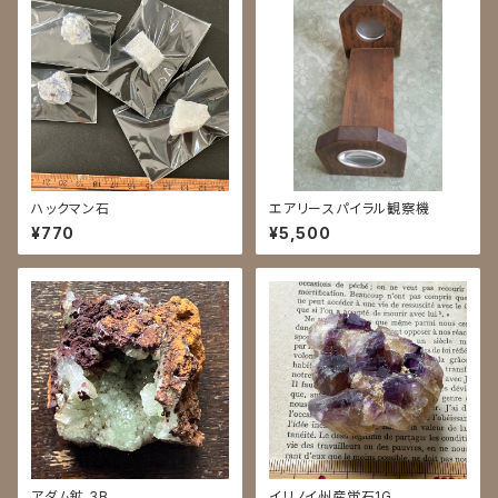
ハックマン石
エアリースパイラル観察機
¥770
¥5,500
アダム鉱 3B
イリノイ州産蛍石1G