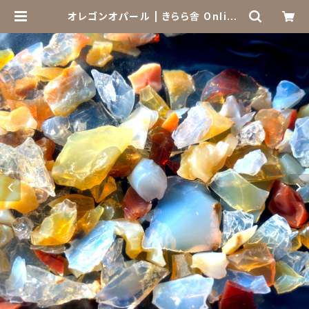
オレゴンオパール | きらら舎 Online
Shop