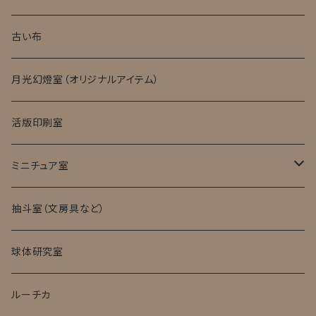
キット・完成品
ローマングラス
古い布
月光幻燈室（オリジナルアイテム）
活版印刷室
ミニチュア室
ミニチュア試験管入標本
抽斗室（文房具など）
球体研究室
ルーチカ