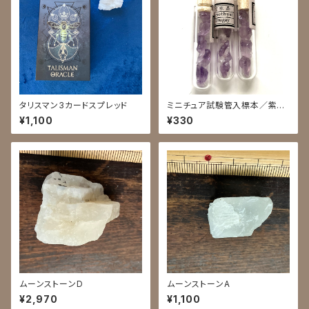
タリスマン3カードスプレッド
ミニチュア試験管入標本／紫水
晶結晶
¥1,100
¥330
ムーンストーンD
ムーンストーンA
¥2,970
¥1,100