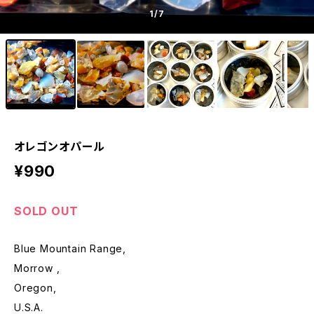
1
/7
オレゴンオパール
¥990
SOLD OUT
Blue Mountain Range,
Morrow ,
Oregon,
U.S.A.