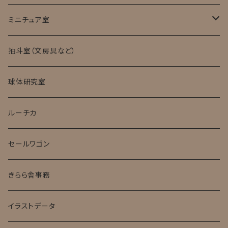
ミニチュア室
ミニチュア試験管入標本
抽斗室（文房具など）
球体研究室
ルーチカ
セールワゴン
きらら舎事務
イラストデータ