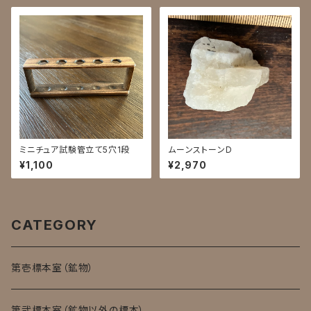
ミニチュア試験管立て5穴1段
ムーンストーンD
¥1,100
¥2,970
CATEGORY
第壱標本室（鉱物）
第弐標本室（鉱物以外の標本）