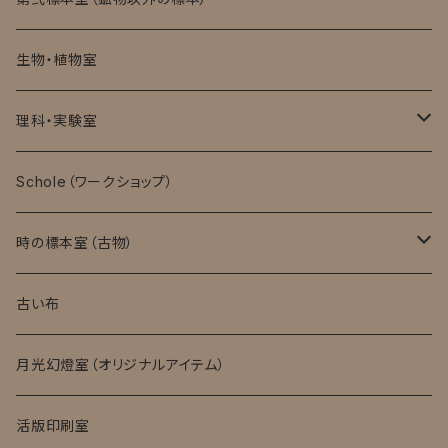
生物・植物室
理科・実験室
モバイル顕微鏡
Schole（ワークショップ）
実験消耗品
時の標本室（古物）
キット・完成品
ローマングラス
古い布
月光幻燈室（オリジナルアイテム）
活版印刷室