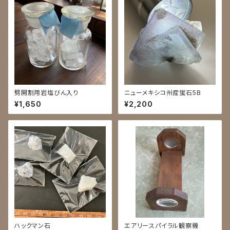
劈開割用岩塩びん入り
ニューメキシコ州産蛍石5B
¥1,650
¥2,200
ハックマン石
エアリースパイラル観察機