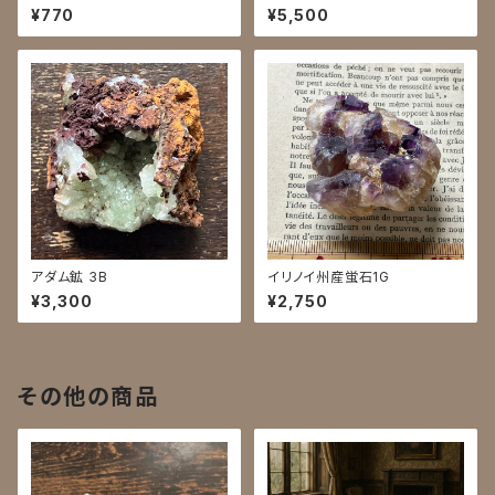
¥770
¥5,500
アダム鉱 3B
イリノイ州産蛍石1G
¥3,300
¥2,750
その他の商品