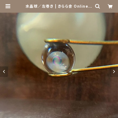
水晶球／左巻き | きらら舎 Online S
hop