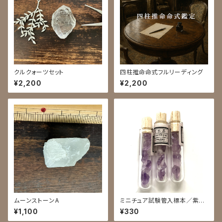
クルクォーツセット
四柱推命命式フルリーディング
¥2,200
¥2,200
ムーンストーンA
ミニチュア試験管入標本／紫水
晶結晶
¥1,100
¥330