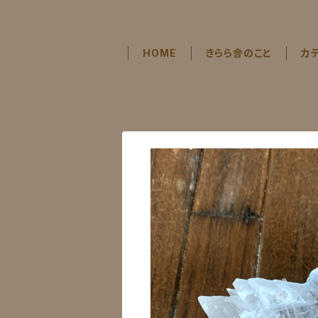
HOME
きらら舎のこと
カ