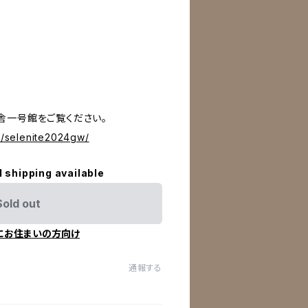
舎一号館をご覧ください。
d1/selenite2024gw/
l shipping available
Sold out
にお住まいの方向け
通報する