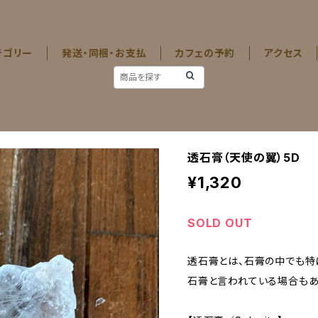
テゴリー
発送・同梱・お支払
カフェの予約
アクセス
透石膏（天使の翼）5D
¥1,320
SOLD OUT
透石膏とは、石膏の中でも特
石膏と言われている場合もあ