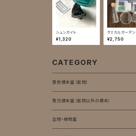
シュンガイト
ケミカルガーデ
ット
¥1,320
¥2,750
CATEGORY
第壱標本室（鉱物）
第弐標本室（鉱物以外の標本）
生物・植物室