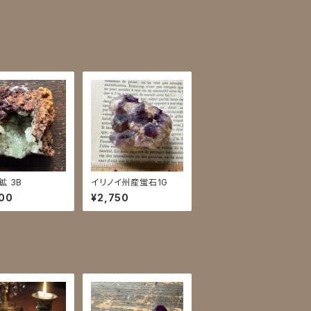
鉱 3B
イリノイ州産蛍石1G
00
¥2,750