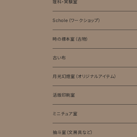
理科・実験室
モバイル顕微鏡
Schole（ワークショップ）
実験消耗品
時の標本室（古物）
キット・完成品
ローマングラス
古い布
月光幻燈室（オリジナルアイテム）
活版印刷室
ミニチュア室
ミニチュア試験管入標本
抽斗室（文房具など）