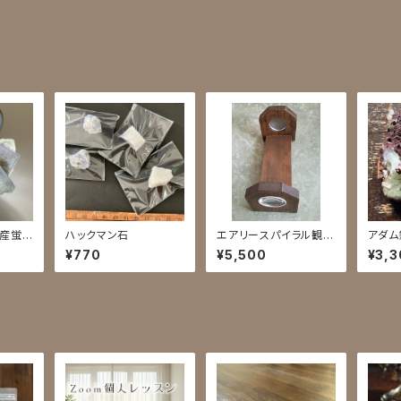
州産蛍
ハックマン石
エアリースパイラル観察
アダム
機
¥770
¥5,500
¥3,3