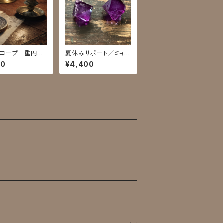
コープ三重円リ
夏休みサポート／ミョウ
ング
バン
00
¥4,400