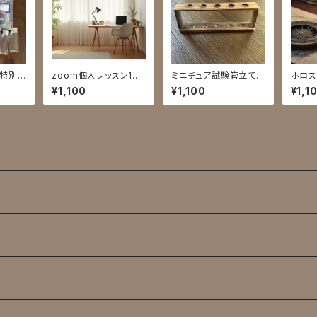
ン特別セ
zoom個人レッスン10
ミニチュア試験管立て5
ホロス
分
穴1段
ーディ
¥1,100
¥1,100
¥1,1