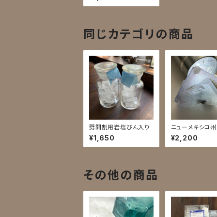
同じカテゴリの商品
劈開割用岩塩びん入り
ニューメキシコ
石5B
¥1,650
¥2,200
その他の商品