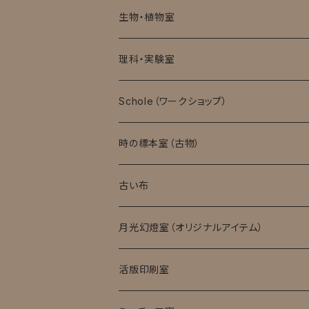
生物・植物室
理科・実験室
モバイル顕微鏡
Schole（ワークショップ）
実験消耗品
時の標本室（古物）
キット・完成品
ローマングラス
古い布
月光幻燈室（オリジナルアイテム）
活版印刷室