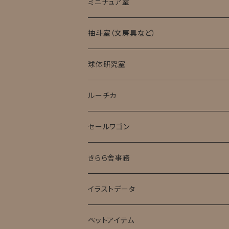
ミニチュア室
ミニチュア試験管入標本
抽斗室（文房具など）
球体研究室
ルーチカ
セールワゴン
きらら舎事務
イラストデータ
ペットアイテム