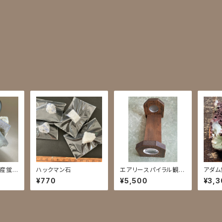
州産蛍
ハックマン石
エアリースパイラル観察
アダム
機
¥770
¥5,500
¥3,3