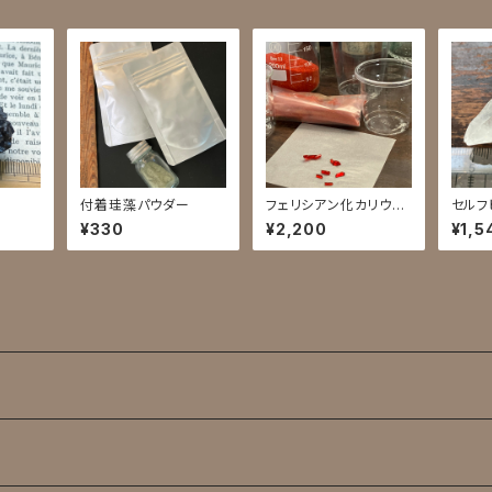
付着珪藻パウダー
フェリシアン化カリウム
セルフ
人工結晶育成キット
¥330
¥2,200
¥1,5