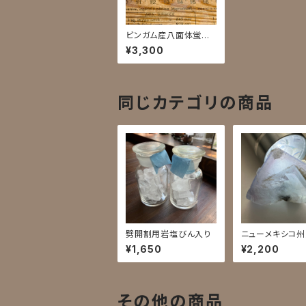
ビンガム産八面体蛍石
／5g
¥3,300
同じカテゴリの商品
劈開割用岩塩びん入り
ニューメキシコ
石5B
¥1,650
¥2,200
その他の商品