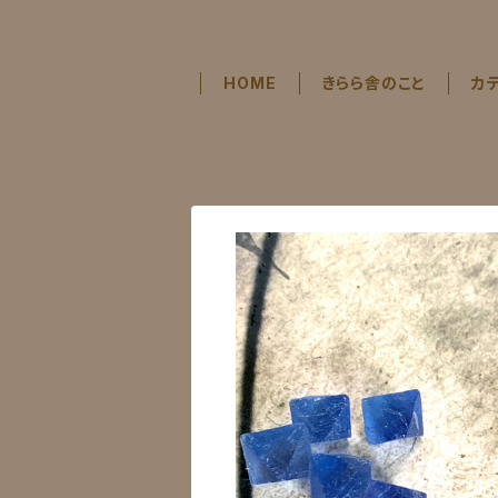
HOME
きらら舎のこと
カ