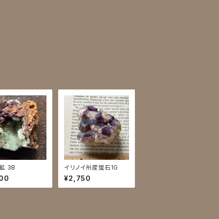
鉱 3B
イリノイ州産蛍石1G
00
¥2,750