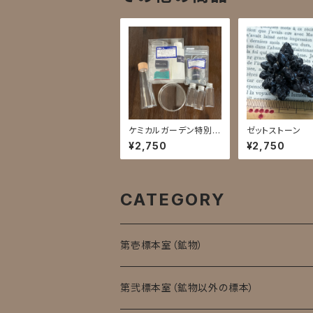
ケミカルガーデン特別セ
ゼットストーン
ット
¥2,750
¥2,750
CATEGORY
第壱標本室（鉱物）
第弐標本室（鉱物以外の標本）