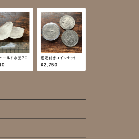
ヒールド水晶7C
鑑定付きコインセット
40
¥2,750