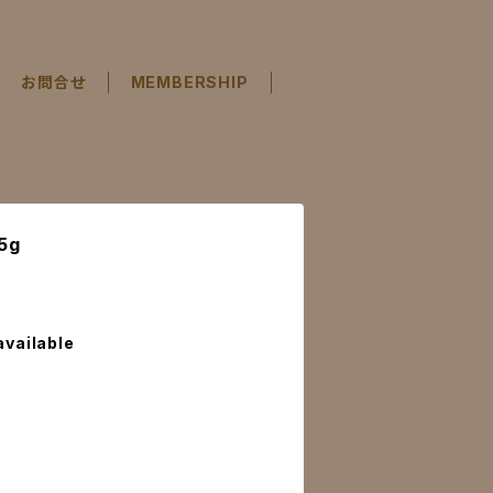
お問合せ
MEMBERSHIP
5g
available