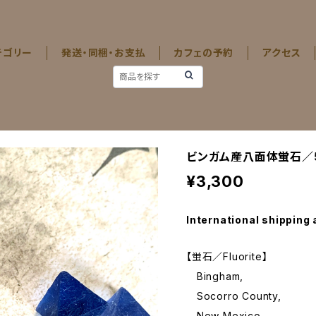
テゴリー
発送・同梱・お支払
カフェの予約
アクセス
ビンガム産八面体蛍石／
¥3,300
International shipping 
【蛍石／Fluorite】
Bingham,
Socorro County,
New Mexico.