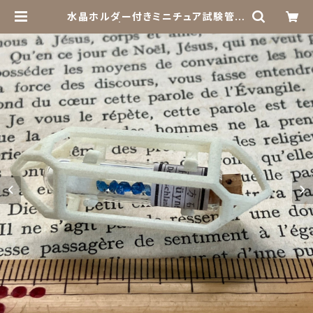
水晶ホルダー付きミニチュア試験管入
り藍方石 | きらら舎 Online Shop