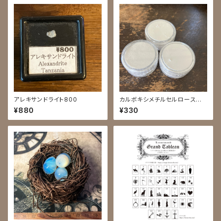
アレキサンドライト800
カルボキシメチルセルロースナト
リウム
¥880
¥330