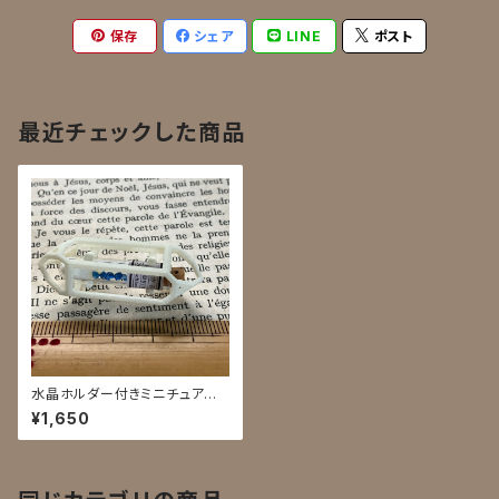
保存
シェア
LINE
ポスト
最近チェックした商品
水晶ホルダー付きミニチュア試
験管入り藍方石
¥1,650