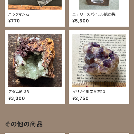
ハックマン石
エアリースパイラル観察機
¥770
¥5,500
アダム鉱 3B
イリノイ州産蛍石1G
¥3,300
¥2,750
その他の商品