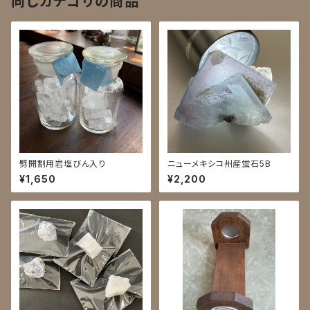
同じカテゴリの商品
劈開割用岩塩びん入り
ニューメキシコ州産蛍石5B
¥1,650
¥2,200