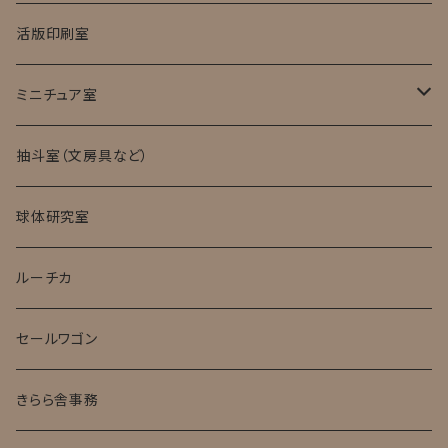
活版印刷室
ミニチュア室
ミニチュア試験管入標本
抽斗室（文房具など）
球体研究室
ルーチカ
セールワゴン
きらら舎事務