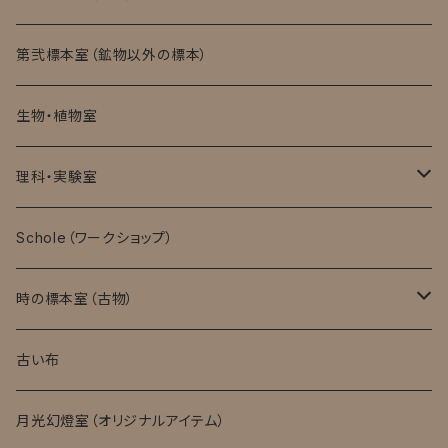
第弐標本室（鉱物以外の標本）
生物・植物室
理科・実験室
モバイル顕微鏡
Schole（ワークショップ）
実験消耗品
時の標本室（古物）
キット・完成品
ローマングラス
古い布
月光幻燈室（オリジナルアイテム）