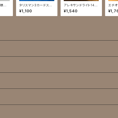
管標本
タリスマン3カードスプ
アレキサンドライト140
エチオ
レッド
0
ク栓
¥1,100
¥1,540
¥1,7