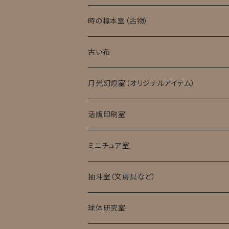
実験消耗品
時の標本室（古物）
キット・完成品
ローマングラス
古い布
月光幻燈室（オリジナルアイテム）
活版印刷室
ミニチュア室
ミニチュア試験管入標本
抽斗室（文房具など）
球体研究室