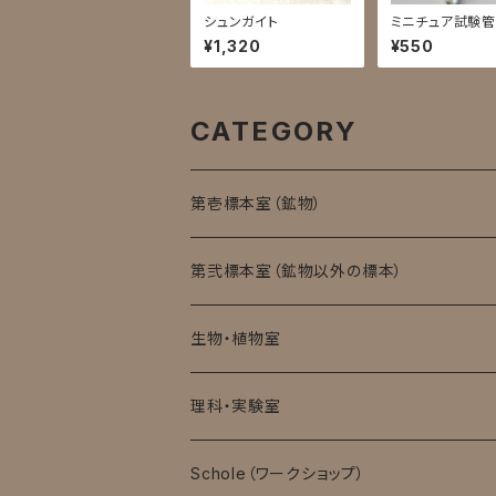
シュンガイト
ミニチュア試験
／燐光方解石
¥1,320
¥550
CATEGORY
第壱標本室（鉱物）
第弐標本室（鉱物以外の標本）
生物・植物室
理科・実験室
モバイル顕微鏡
Schole（ワークショップ）