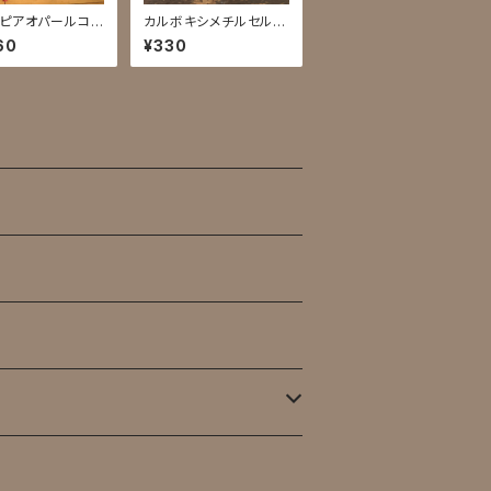
ピアオパールコル
カルボキシメチルセルロ
壜
ースナトリウム
60
¥330