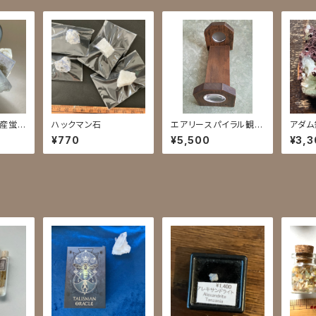
州産蛍
ハックマン石
エアリースパイラル観察
アダム
機
¥770
¥5,500
¥3,3