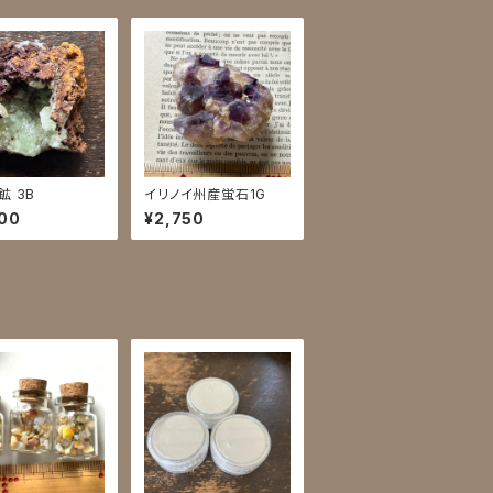
鉱 3B
イリノイ州産蛍石1G
00
¥2,750