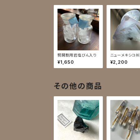
劈開割用岩塩びん入り
ニューメキシコ
石5B
¥1,650
¥2,200
その他の商品