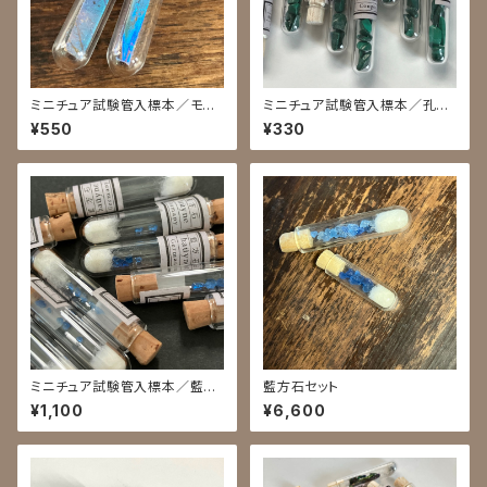
ミニチュア試験管入標本／モル
ミニチュア試験管入標本／孔雀
フォ蝶の翅
石
¥550
¥330
ミニチュア試験管入標本／藍方
藍方石セット
石5粒
¥1,100
¥6,600