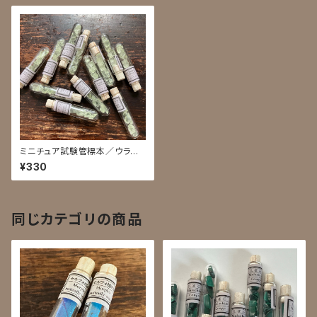
ミニチュア試験管標本／ウラン
グラス
¥330
同じカテゴリの商品