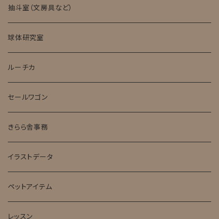
ミニチュア試験管入標本
抽斗室（文房具など）
球体研究室
ルーチカ
セールワゴン
きらら舎事務
イラストデータ
ペットアイテム
レッスン