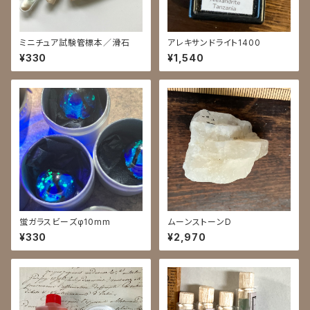
ミニチュア試験管標本／滑石
アレキサンドライト1400
¥330
¥1,540
蛍ガラスビーズφ10mm
ムーンストーンD
¥330
¥2,970