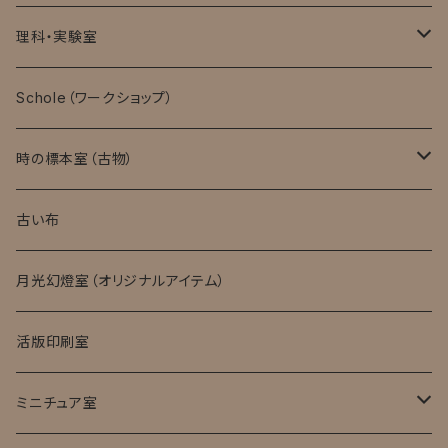
理科・実験室
モバイル顕微鏡
Schole（ワークショップ）
実験消耗品
時の標本室（古物）
キット・完成品
ローマングラス
古い布
月光幻燈室（オリジナルアイテム）
活版印刷室
ミニチュア室