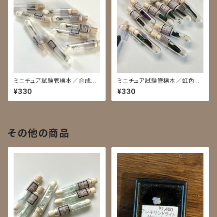
ミニチュア試験管標本／合成ダ
ミニチュア試験管標本／虹色赤
イヤモンド
鉄鉱
¥330
¥330
その他の商品