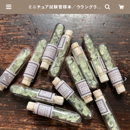
ミニチュア試験管標本／ウラングラス
| きらら舎 Online Shop