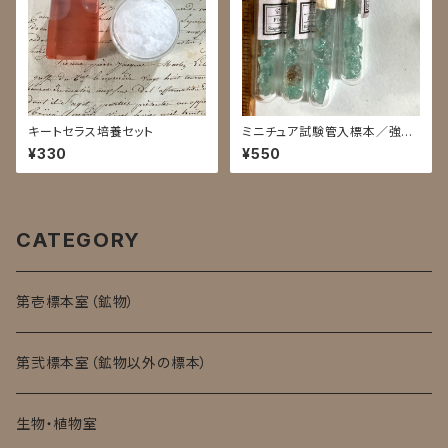
キートセラス培養セット
ミニチュア試験管入標本／強蛍
光蛍石
¥330
¥550
CATEGORY
第壱標本室（鉱物）
第弐標本室（鉱物以外の標本）
生物・植物室