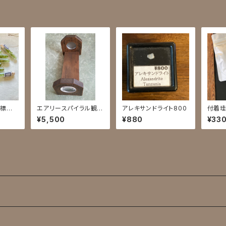
管標本
エアリースパイラル観察
アレキサンドライト800
付着珪
機
¥5,500
¥880
¥33