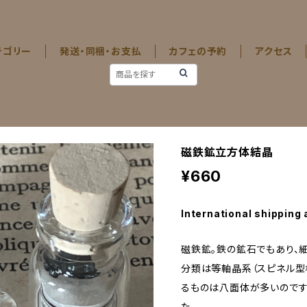
テゴリー
発送・同梱・お支払
カフェの予約
アクセス
磁鉄鉱立方体結晶
¥660
International shipping 
磁鉄鉱。鉄の鉱石でもあり、
分類は等軸晶系（スピネル型
るものは八面体が多いのです
た。