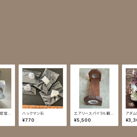
州産蛍
ハックマン石
エアリースパイラル観察
アダム
機
¥770
¥5,500
¥3,3