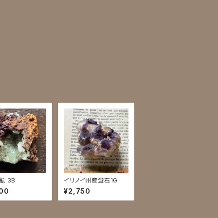
鉱 3B
イリノイ州産蛍石1G
00
¥2,750