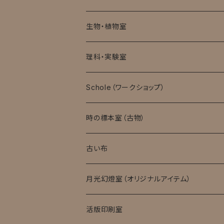
生物・植物室
理科・実験室
モバイル顕微鏡
Schole（ワークショップ）
実験消耗品
時の標本室（古物）
キット・完成品
ローマングラス
古い布
月光幻燈室（オリジナルアイテム）
活版印刷室