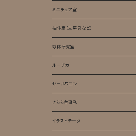
ミニチュア室
ミニチュア試験管入標本
抽斗室（文房具など）
球体研究室
ルーチカ
セールワゴン
きらら舎事務
イラストデータ