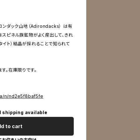
ダック山地（Adirondacks） は有
はスピネル族鉱物がよく産出して、きれ
タイト）結晶が採れることで知られて
す。在庫限りです。
sha/n/nd2e5f8baf5fe
l shipping available
d to cart
にお住まいの方向け