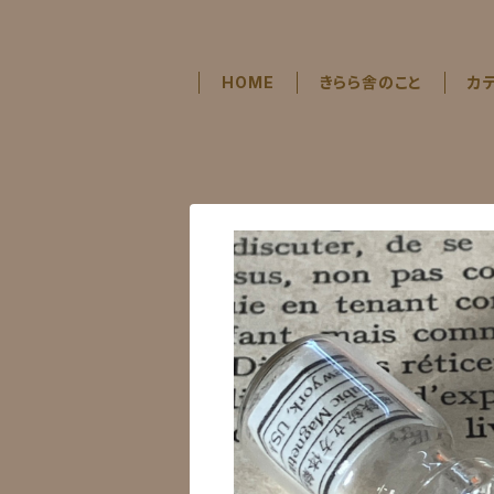
HOME
きらら舎のこと
カ