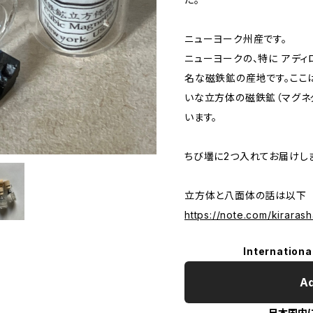
ニューヨーク州産です。
ニューヨークの、特に アディロン
名な磁鉄鉱の産地です。ここ
いな立方体の磁鉄鉱（マグネ
います。
ちび壜に2つ入れてお届けしま
立方体と八面体の話は以下
https://note.com/kirara
Internationa
Ad
日本国内