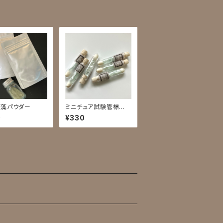
藻パウダー
ミニチュア試験管標本
／滑石
0
¥330