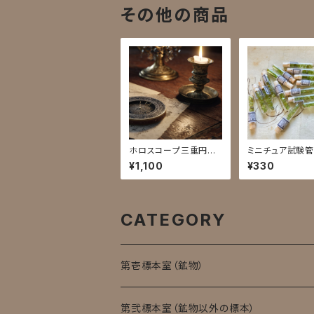
その他の商品
ホロスコープ三重円リ
ミニチュア試験
ーディング
／橄欖石
¥1,100
¥330
CATEGORY
第壱標本室（鉱物）
第弐標本室（鉱物以外の標本）