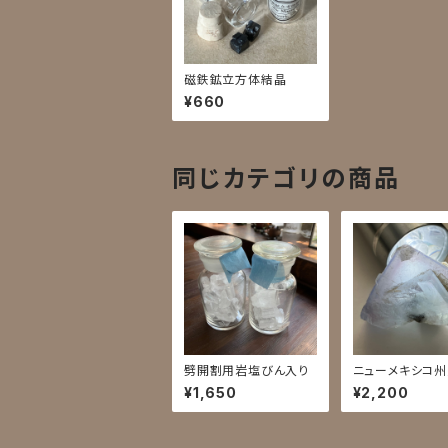
磁鉄鉱立方体結晶
¥660
同じカテゴリの商品
劈開割用岩塩びん入り
ニューメキシコ
石5B
¥1,650
¥2,200