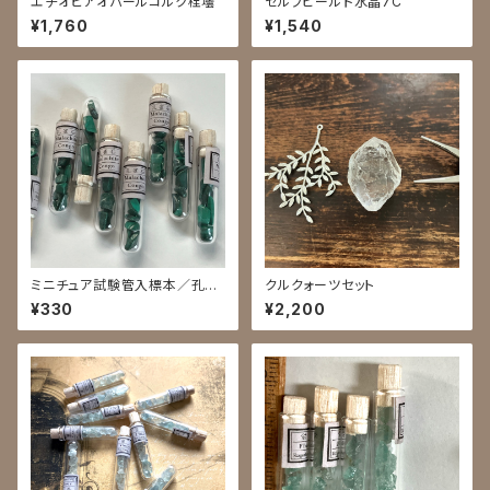
エチオピアオパールコルク栓壜
セルフヒールド水晶7C
¥1,760
¥1,540
ミニチュア試験管入標本／孔雀
クルクォーツセット
石
¥330
¥2,200