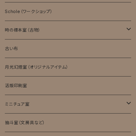
モバイル顕微鏡
Schole（ワークショップ）
実験消耗品
時の標本室（古物）
キット・完成品
ローマングラス
古い布
月光幻燈室（オリジナルアイテム）
活版印刷室
ミニチュア室
ミニチュア試験管入標本
抽斗室（文房具など）