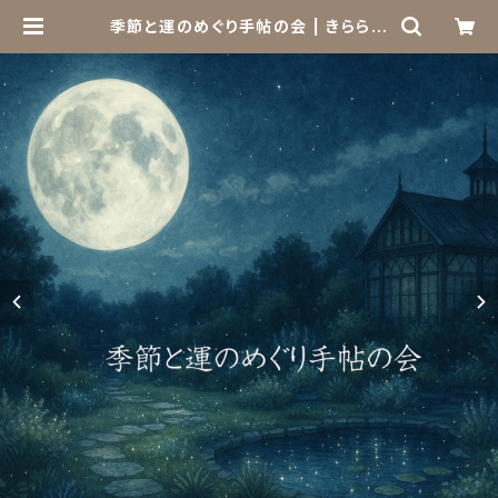
季節と運のめぐり手帖の会 | きらら舎
Online Shop