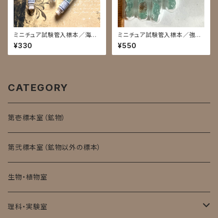
ミニチュア試験管入標本／海色
ミニチュア試験管入標本／強蛍
森色蛍石
光蛍石
¥330
¥550
CATEGORY
第壱標本室（鉱物）
第弐標本室（鉱物以外の標本）
生物・植物室
理科・実験室