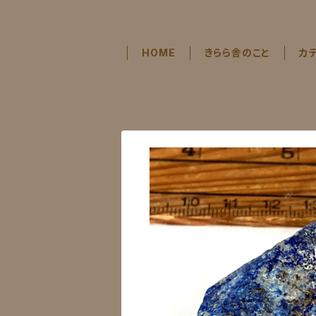
HOME
きらら舎のこと
カ