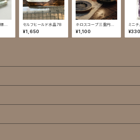
管標本
セルフヒールド水晶7B
ホロスコープ三重円リ
ミニチ
ーディング
本／
¥1,650
¥1,100
¥33