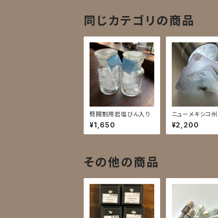
同じカテゴリの商品
劈開割用岩塩びん入り
ニューメキシコ
石5B
¥1,650
¥2,200
その他の商品