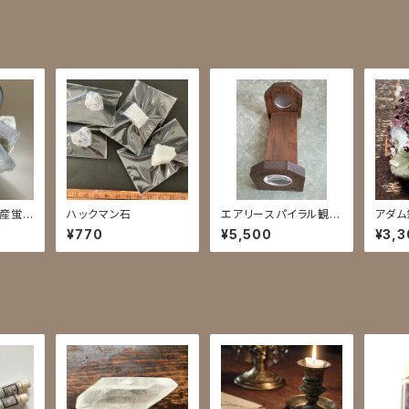
州産蛍
ハックマン石
エアリースパイラル観察
アダム
機
¥770
¥5,500
¥3,3