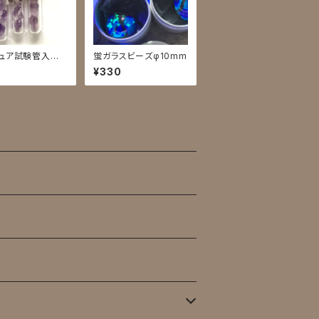
ュア試験管入標
蛍ガラスビーズφ10mm
紫水晶結晶
0
¥330