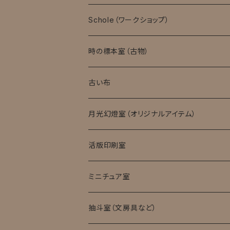
モバイル顕微鏡
Schole（ワークショップ）
実験消耗品
時の標本室（古物）
キット・完成品
ローマングラス
古い布
月光幻燈室（オリジナルアイテム）
活版印刷室
ミニチュア室
ミニチュア試験管入標本
抽斗室（文房具など）