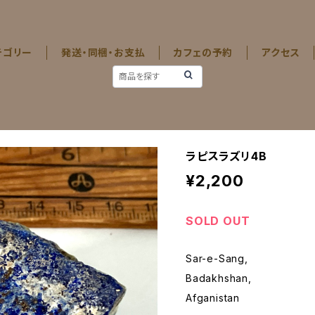
テゴリー
発送・同梱・お支払
カフェの予約
アクセス
ラピスラズリ4B
¥2,200
SOLD OUT
Sar-e-Sang,
Badakhshan,
Afganistan