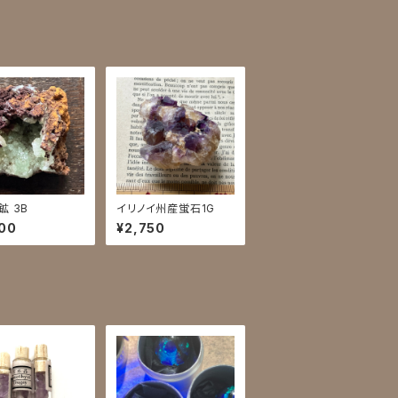
鉱 3B
イリノイ州産蛍石1G
00
¥2,750