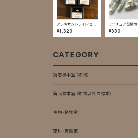
アレキサンドライト120
ミニチュア試験
0
／滑石
¥1,320
¥330
CATEGORY
第壱標本室（鉱物）
第弐標本室（鉱物以外の標本）
生物・植物室
理科・実験室