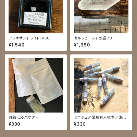
アレキサンドライト1400
セルフヒールド水晶7B
¥1,540
¥1,650
付着珪藻パウダー
ミニチュア試験管入標本／海色
森色蛍石
¥330
¥330