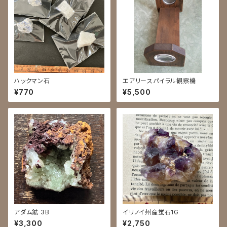
ハックマン石
エアリースパイラル観察機
¥770
¥5,500
アダム鉱 3B
イリノイ州産蛍石1G
¥3,300
¥2,750