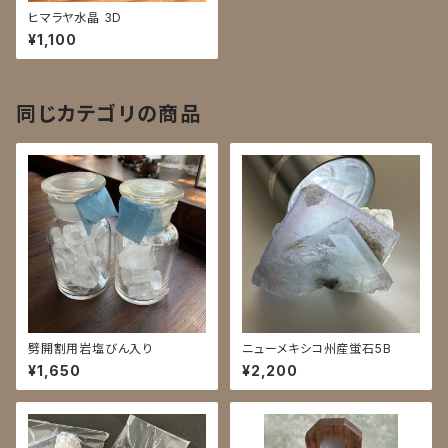
ヒマラヤ水晶 3D
¥1,100
同じカテゴリの商品
劈開割用岩塩びん入り
ニューメキシコ州産蛍石5B
¥1,650
¥2,200