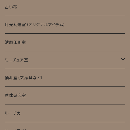
キット・完成品
ローマングラス
古い布
月光幻燈室（オリジナルアイテム）
活版印刷室
ミニチュア室
ミニチュア試験管入標本
抽斗室（文房具など）
球体研究室
ルーチカ