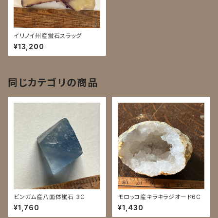
イリノイ州産蛍石スラッグ
¥13,200
同じカテゴリの商品
ビンガム産八面体蛍石 3C
モロッコ産キラキラジオード6C
¥1,760
¥1,430