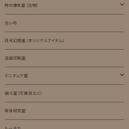
実験消耗品
時の標本室（古物）
キット・完成品
ローマングラス
古い布
月光幻燈室（オリジナルアイテム）
活版印刷室
ミニチュア室
ミニチュア試験管入標本
抽斗室（文房具など）
球体研究室
ルーチカ