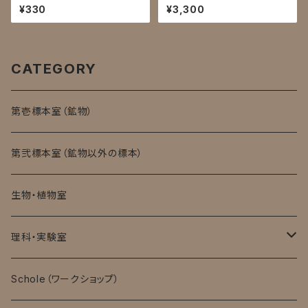
¥330
¥3,300
CATEGORY
第壱標本室（鉱物）
第弐標本室（鉱物以外の標本）
生物・植物室
理科・実験室
モバイル顕微鏡
Schole（ワークショップ）