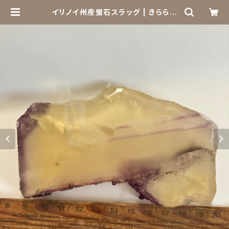
イリノイ州産蛍石スラッグ | きらら舎
Online Shop