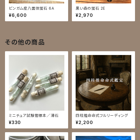
ビンガム産八面体蛍石 6A
黒い森の蛍石 2E
¥6,600
¥2,970
その他の商品
ミニチュア試験管標本／滑石
四柱推命命式フルリーディング
¥330
¥2,200