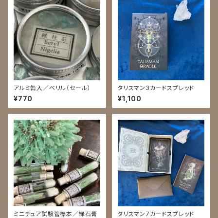
アルミ缶入／ベリル（セール）
タリスマン3カードスプレッド
¥770
¥1,100
ミニチュア試験管標本／緑石膏
タリスマン7カードスプレッド